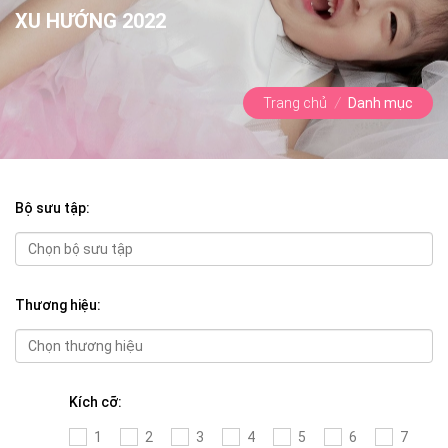
XU HƯỚNG 2022
Trang chủ
/
Danh mục
Bộ sưu tập:
Thương hiệu:
Kích cỡ:
1
2
3
4
5
6
7