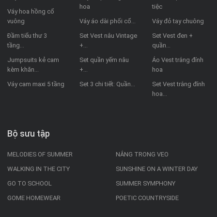
hoa
tiệc
Váy hoa hồng cổ
vuông
Váy áo dài phối cổ...
Váy đỏ tay chuông
Đầm tiểu thư 3
Set Vest nâu Vintage
Set Vest đen +
tầng...
+...
quần...
Jumpsuits kẻ cam
Set quần yếm nâu
Áo Vest trắng đính
kèm khăn...
+...
hoa
Váy cam maxi 5 tầng
Set 3 chi tiết: Quần...
Set Vest trắng đính
hoa...
Bộ sưu tập
MELODIES OF SUMMER
NẮNG TRONG VEO
WALKING IN THE CITY
SUNSHINE ON A WINTER DAY
GO TO SCHOOL
SUMMER SYMPHONY
GOME HOMEWEAR
POETIC COUNTRYSIDE