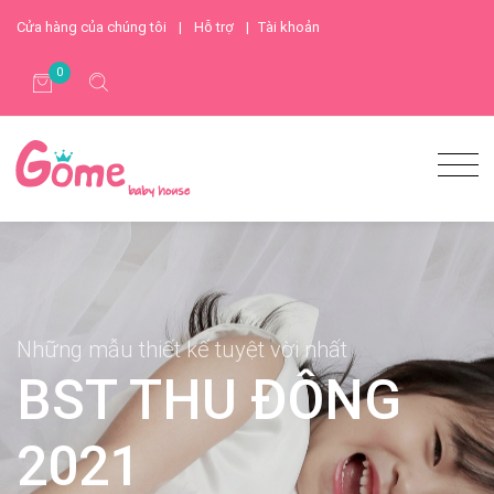
Cửa hàng của chúng tôi
|
Hỗ trợ
|
Tài khoản
0
Những mẫu thiết kế tuyệt vời nhất
BST THU ĐÔNG
2021