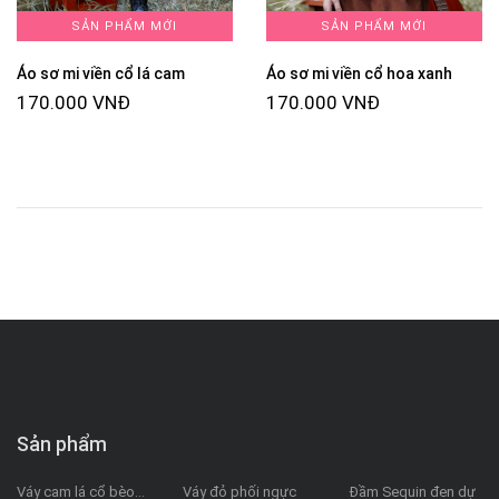
SẢN PHẨM MỚI
SẢN PHẨM MỚI
Áo sơ mi viền cổ lá cam
Áo sơ mi viền cổ hoa xanh
170.000 VNĐ
170.000 VNĐ
Sản phẩm
Váy cam lá cổ bèo...
Váy đỏ phối ngực
Đầm Sequin đen dự