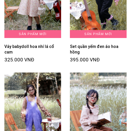
SẢN PHẨM MỚI
SẢN PHẨM MỚI
Váy babydoll hoa nhí lá cổ
Set quần yếm đen áo hoa
cam
hồng
325.000 VNĐ
395.000 VNĐ