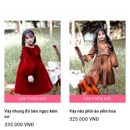
SẢN PHẨM MỚI
SẢN PHẨM MỚI
Váy nhung đỏ bèo ngực kèm
Váy nâu phối áo yếm hoa
nơ
325.000 VNĐ
335.000 VNĐ