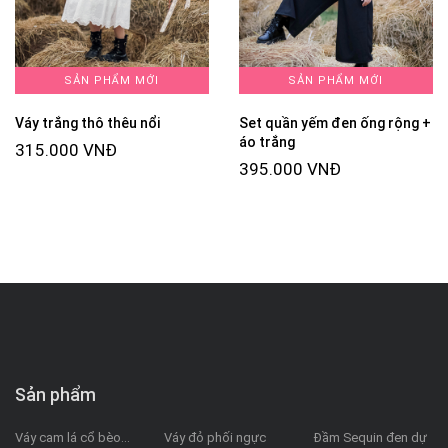
SẢN PHẨM MỚI
SẢN PHẨM MỚI
Váy trắng thô thêu nổi
Set quần yếm đen ống rộng +
áo trắng
315.000 VNĐ
395.000 VNĐ
Sản phẩm
Váy cam lá cổ bèo...
Váy đỏ phối ngực
Đầm Sequin đen dự