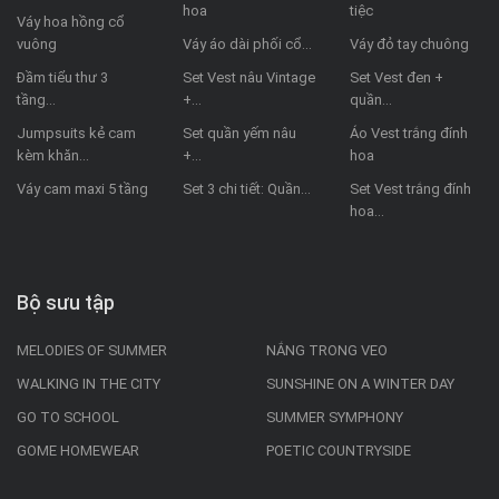
hoa
tiệc
Váy hoa hồng cổ
vuông
Váy áo dài phối cổ...
Váy đỏ tay chuông
Đầm tiểu thư 3
Set Vest nâu Vintage
Set Vest đen +
tầng...
+...
quần...
Jumpsuits kẻ cam
Set quần yếm nâu
Áo Vest trắng đính
kèm khăn...
+...
hoa
Váy cam maxi 5 tầng
Set 3 chi tiết: Quần...
Set Vest trắng đính
hoa...
Bộ sưu tập
MELODIES OF SUMMER
NẮNG TRONG VEO
WALKING IN THE CITY
SUNSHINE ON A WINTER DAY
GO TO SCHOOL
SUMMER SYMPHONY
GOME HOMEWEAR
POETIC COUNTRYSIDE