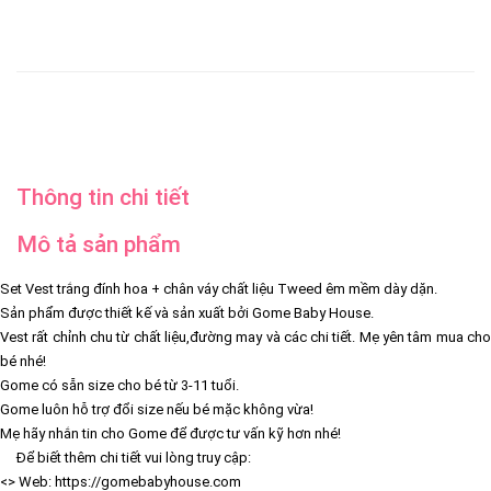
Thông tin chi tiết
Mô tả sản phẩm
Set Vest trắng đính hoa + chân váy chất liệu Tweed êm mềm dày dặn.
Sản phẩm được thiết kế và sản xuất bởi Gome Baby House.
Vest rất chỉnh chu từ chất liệu,đường may và các chi tiết. Mẹ yên tâm mua cho
bé nhé!
Gome có sẵn size cho bé từ 3-11 tuổi.
Gome luôn hỗ trợ đổi size nếu bé mặc không vừa!
Mẹ hãy nhắn tin cho Gome để được tư vấn kỹ hơn nhé!
Để biết thêm chi tiết vui lòng truy cập:
<> Web: https://gomebabyhouse.com