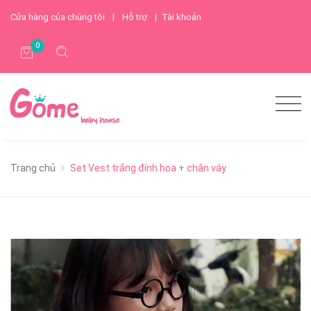
Cửa hàng của chúng tôi
|
Hỗ trợ
|
Tài khoản
0
Trang chủ
Set Vest trắng đính hoa + chân váy