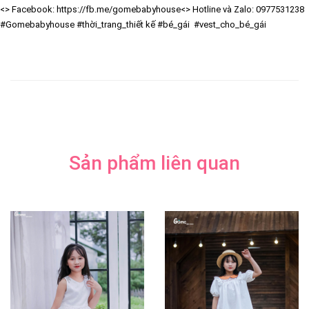
<> Facebook: https://fb.me/gomebabyhouse
<> Hotline và Zalo: 0977531238
#Gomebabyhouse #thời_trang_thiết kế #bé_gái #vest_cho_bé_gái
Sản phẩm liên quan