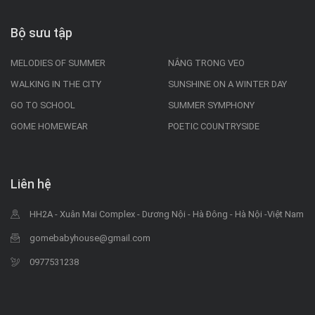
Bộ sưu tập
MELODIES OF SUMMER
NẮNG TRONG VEO
WALKING IN THE CITY
SUNSHINE ON A WINTER DAY
GO TO SCHOOL
SUMMER SYMPHONY
GOME HOMEWEAR
POETIC COUNTRYSIDE
Liên hệ
HH2A - Xuân Mai Complex - Dương Nội - Hà Đông - Hà Nội -Việt Nam
gomebabyhouse@gmail.com
0977531238