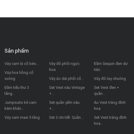
Sản phẩm
Váy cam lá cổ bèo...
Váy đỏ phối ngực
Đầm Sequin đen dự
hoa
tiệc
Váy hoa hồng cổ
vuông
Váy áo dài phối cổ...
Váy đỏ tay chuông
Đầm tiểu thư 3
Set Vest nâu Vintage
Set Vest đen +
tầng...
+...
quần...
Jumpsuits kẻ cam
Set quần yếm nâu
Áo Vest trắng đính
kèm khăn...
+...
hoa
Váy cam maxi 5 tầng
Set 3 chi tiết: Quần...
Set Vest trắng đính
hoa...