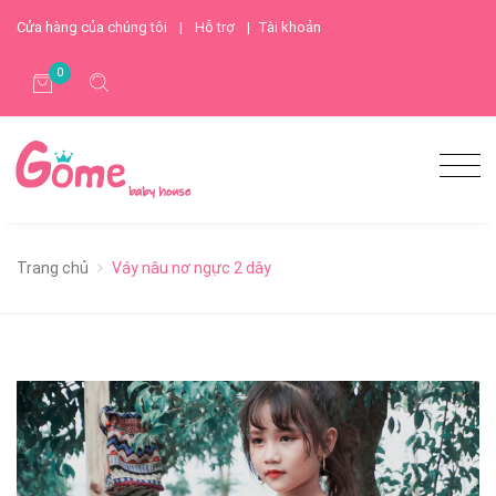
Cửa hàng của chúng tôi
|
Hỗ trợ
|
Tài khoản
0
Trang chủ
Váy nâu nơ ngực 2 dây